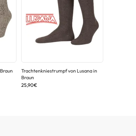
 Braun
Trachtenkniestrumpf von Lusana in
Herrenhemd 
Braun
Applikation
25,90€
89,95€