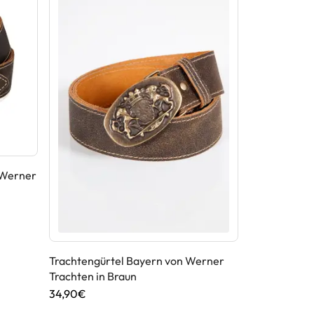
 Werner
Trachtengürtel Bayern von Werner
Trachtengürt
Trachten in Braun
Werner Trach
34,90€
39,90€