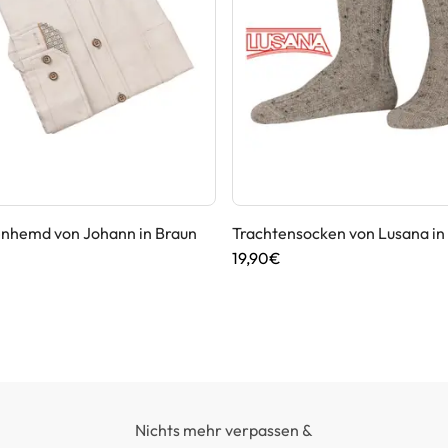
enhemd von Johann in Braun
Trachtensocken von Lusana in
19,90€
Nichts mehr verpassen &