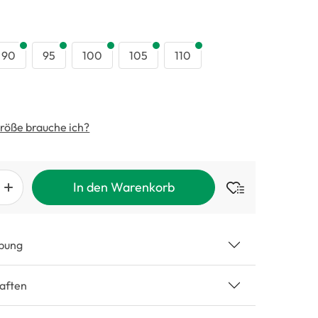
swählen
90
95
100
105
110
röße brauche ich?
In den Warenkorb
bung
aften