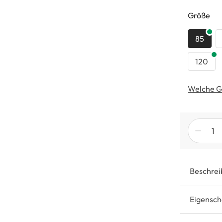
au
Größe
85
120
Welche G
Beschrei
Eigensch