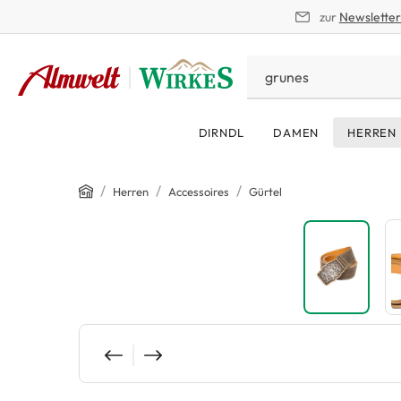
zur
Newslette
springen
Zur Hauptnavigation springen
DIRNDL
DAMEN
HERREN
Home
/
/
/
Herren
Accessoires
Gürtel
Bildergalerie überspringen