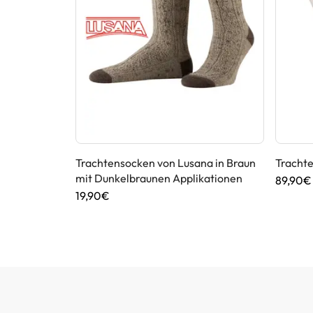
n Maddox in
Trachtensocken von Lusana in Braun
Tracht
mit Dunkelbraunen Applikationen
89,90€
19,90€