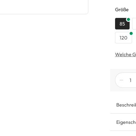
au
Größe
85
120
Welche G
Beschrei
Eigensch