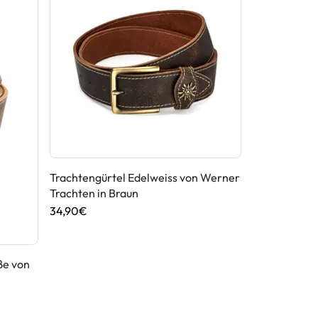
Trachtengürtel Edelweiss von Werner
Trachten in Braun
34,90€
ße von
Trachtengür
Trachten in 
34,90€