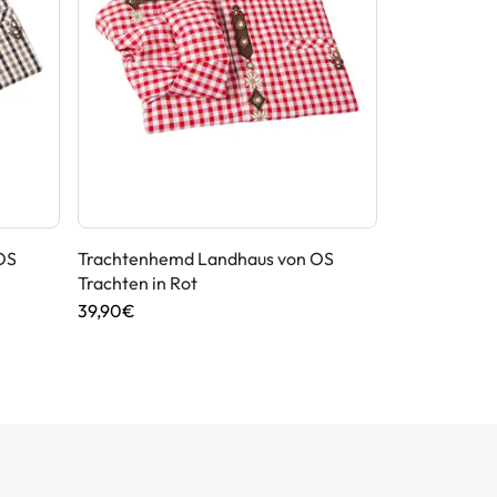
OS
Trachtenhemd Landhaus von OS
Trachten Str
Trachten in Rot
Maddox in S
39,90€
99,90€