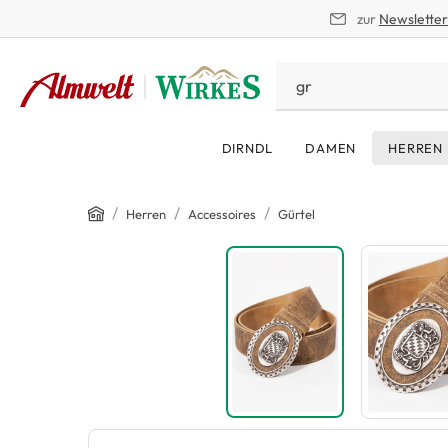
zur
Newslette
springen
Zur Hauptnavigation springen
DIRNDL
DAMEN
HERREN
Home
/
/
/
Herren
Accessoires
Gürtel
Bildergalerie überspringen