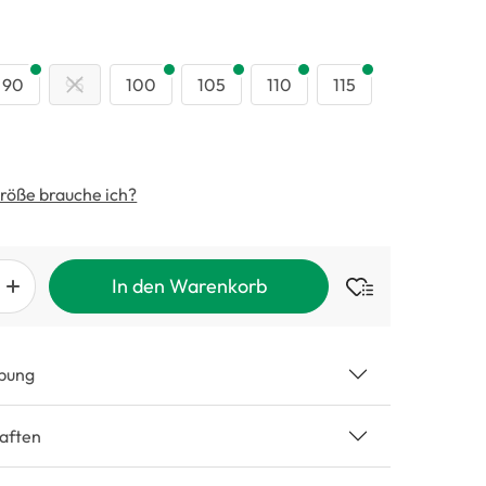
swählen
90
95
100
105
110
115
röße brauche ich?
In den Warenkorb
bung
aften