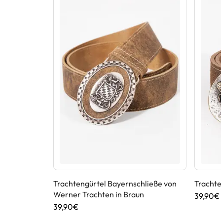
on
Trachtengürtel Bayernschließe von
Trachte
Werner Trachten in Braun
39,90€
39,90€