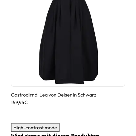
Gastrodirndl Lea von Deiser in Schwarz
Ga
Sc
159,95€
15
High-contrast mode