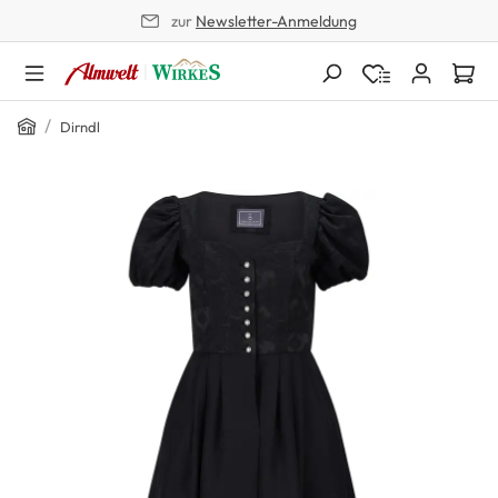
zur
Newsletter-Anmeldung
alt springen
Home
/
Dirndl
Bildergalerie überspringen