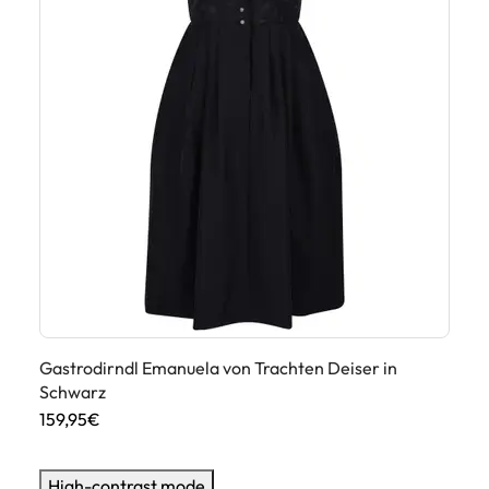
Gastrodirndl Emanuela von Trachten Deiser in
Ga
Schwarz
15
159,95€
High-contrast mode