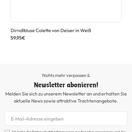
Dirndlbluse Colette von Deiser in Weiß
Tr
Ko
59,95€
59
Nichts mehr verpassen &
Newsletter abonieren!
Melden Sie sich zu unserem Newsletter an und erhalten Sie
aktuelle News sowie attraktive Trachtenangebote.
Newsletter abonnieren
Ich habe die
Datenschutzbestimmungen
zur Kenntnis genommen und die