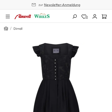
zur
Newsletter-Anmeldung
alt springen
Home
/
Dirndl
Bildergalerie überspringen