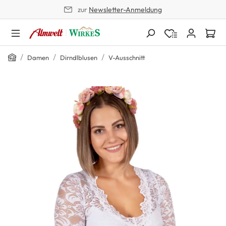
zur
Newsletter-Anmeldung
alt springen
Home
/
/
/
Damen
Dirndlblusen
V-Ausschnitt
Bildergalerie überspringen