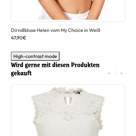
Dirndlbluse Helen vom My Choice in Weiß
Di
47,90€
52
High-contrast mode
Wird gerne mit diesen Produkten
gekauft