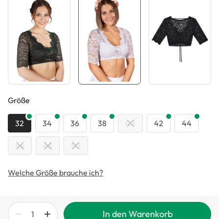
auswählen
Größe
32
34
36
38
40
42
44
46
48
50
Welche Größe brauche ich?
In den Warenkorb