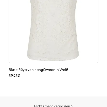
Bluse Rüya von hangOwear in Weiß
Di
59,95€
45
Nichts mehr verpassen &