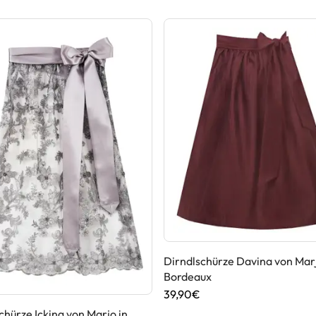
Dirndlschürze Davina von Marj
Bordeaux
39,90€
chürze Icking von Marjo in