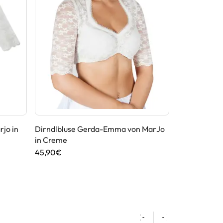
Dirndlbluse 
Creme
54,95€
rjo in
Dirndlbluse Gerda-Emma von MarJo
in Creme
45,90€