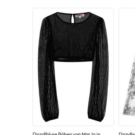
immelblau
Dirndlbluse Böhen von MarJo in
Dirndls