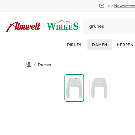
zur
Newslette
springen
Zur Hauptnavigation springen
DIRNDL
DAMEN
HERREN
Home
/
Damen
Bildergalerie überspringen