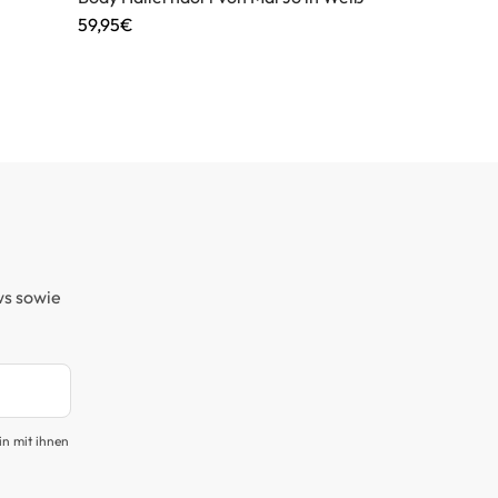
59,95€
ws sowie
in mit ihnen