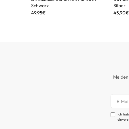
Schwarz
Silber
49,95€
45,90€
Melden 
Newsl
Ich hab
einvers