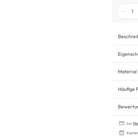
Beschrei
Eigensch
Material
Häufige 
Bewertu
zur
Ne
Koste