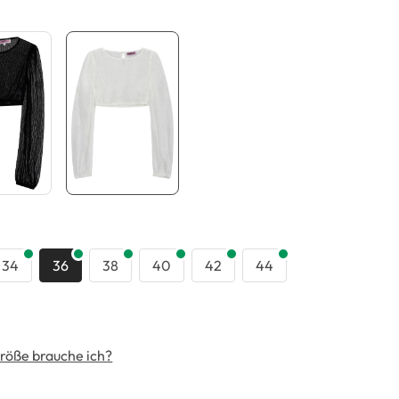
swählen
34
36
38
40
42
44
röße brauche ich?