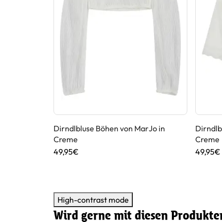
 MarJo in
Dirndlbluse Böhen von MarJo in
Dirndlb
Creme
Creme
49,95€
49,95€
High-contrast mode
Wird gerne mit diesen Produkte