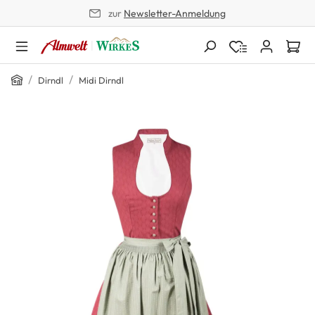
zur
Newsletter-Anmeldung
alt springen
Home
/
/
Dirndl
Midi Dirndl
Bildergalerie überspringen