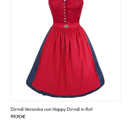
Dirndl Veronika von Happy Dirndl in Rot
Di
99,90€
45