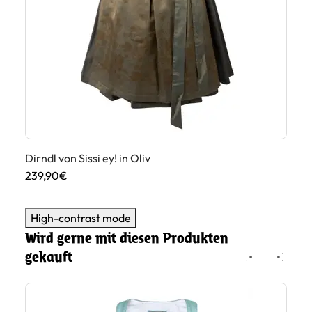
Dirndl von Sissi ey! in Oliv
Dir
239,90€
26
High-contrast mode
Wird gerne mit diesen Produkten
gekauft