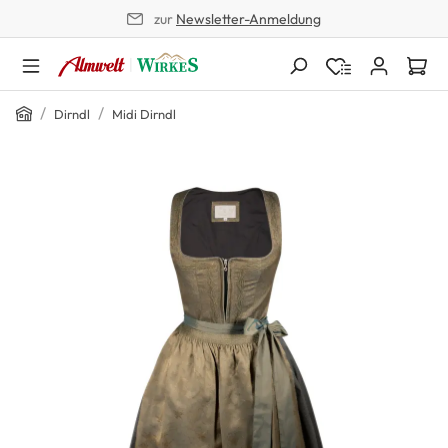
zur
Newsletter-Anmeldung
alt springen
Home
/
/
Dirndl
Midi Dirndl
Bildergalerie überspringen