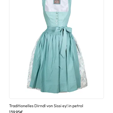
Traditionelles Dirndl von Sissi ey! in petrol
Mi
139,95€
13