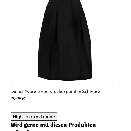
Dirndl Yvonne von Stockerpoint in Schwarz
Ga
99,95€
13
High-contrast mode
Wird gerne mit diesen Produkten