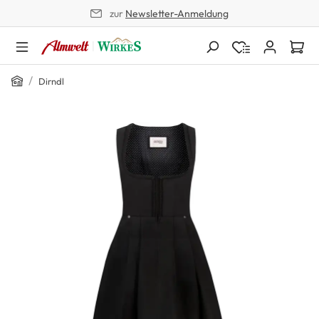
zur
Newsletter-Anmeldung
alt springen
Home
/
Dirndl
Bildergalerie überspringen