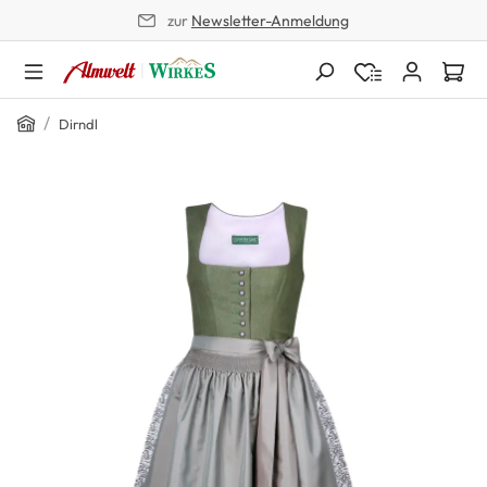
zur
Newsletter-Anmeldung
alt springen
Home
/
Dirndl
Bildergalerie überspringen