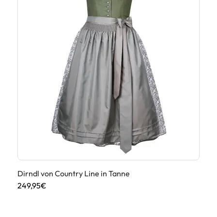
Dirndl von Country Line in Tanne
Di
249,95€
28