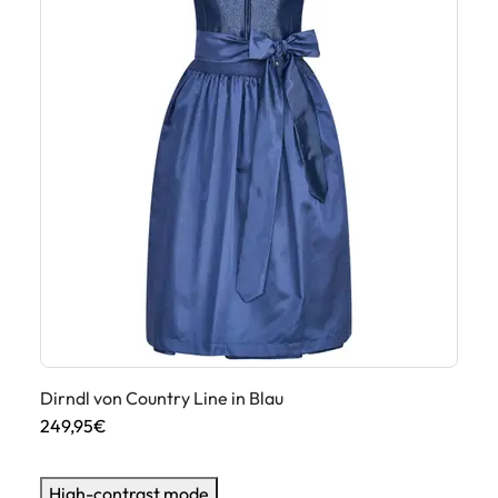
Dirndl von Country Line in Blau
Di
249,95€
24
High-contrast mode