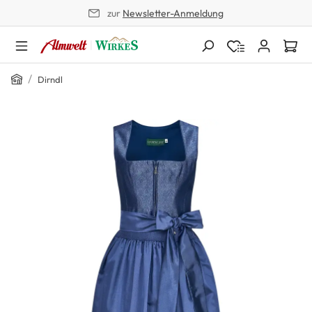
zur
Newsletter-Anmeldung
alt springen
Home
/
Dirndl
Bildergalerie überspringen