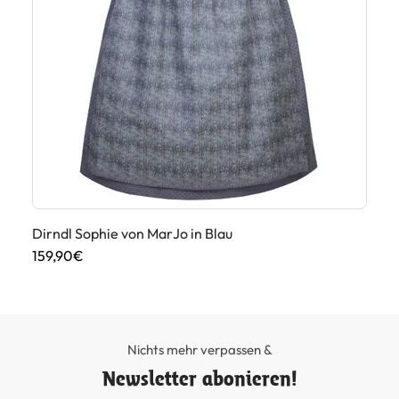
Di
59
Dirndl Sophie von MarJo in Blau
159,90€
Nichts mehr verpassen &
Newsletter abonieren!