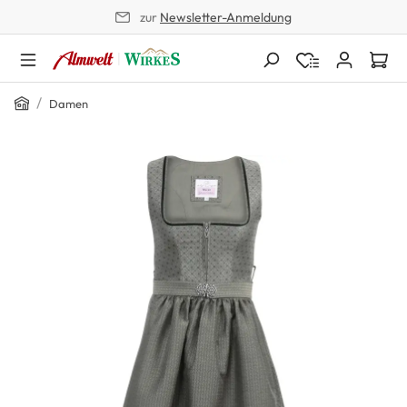
zur
Newsletter-Anmeldung
alt springen
Home
/
Damen
Bildergalerie überspringen