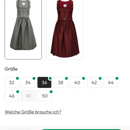
auswählen
Größe
32
34
36
38
40
42
44
46
48
50
Welche Größe brauche ich?