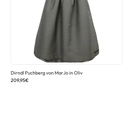
Dirndl Puchberg von MarJo in Oliv
Di
209,95€
18