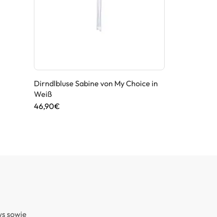
Dirndlbluse Sabine von My Choice in
Dirndl von 
Weiß
149,95€
46,90€
ws sowie