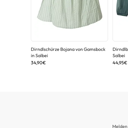
 Marjo in
Dirndlschürze Bojana von Gamsbock
Dirndlb
in Salbei
Salbei
34,90€
44,95€
Melden 