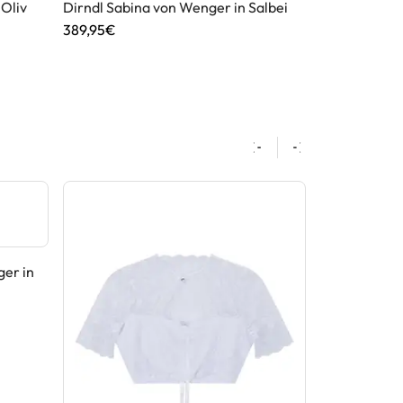
 Oliv
Dirndl Sabina von Wenger in Salbei
Dirndl Olivi
389,95€
299,95€
ger in