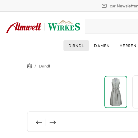
zur
Newslette
springen
Zur Hauptnavigation springen
DIRNDL
DAMEN
HERREN
Home
/
Dirndl
Bildergalerie überspringen