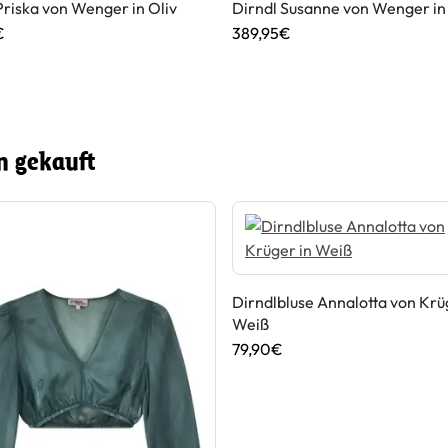
Priska von Wenger in Oliv
Dirndl Susanne von Wenger in
€
389,95€
n gekauft
Dirndlbluse Annalotta von Krü
Weiß
79,90€