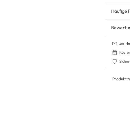
Häufige 
Bewertu
zur
Ne
Koste
Sicher
Produkt te