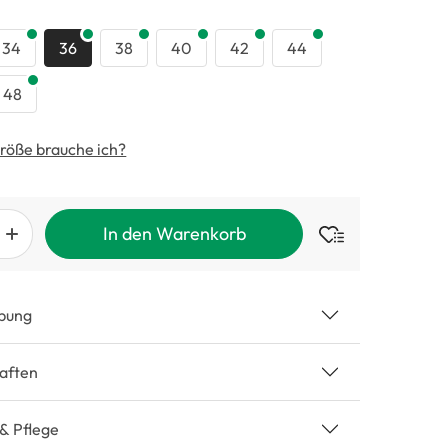
swählen
34
36
38
40
42
44
48
röße brauche ich?
In den Warenkorb
bung
aften
 & Pflege