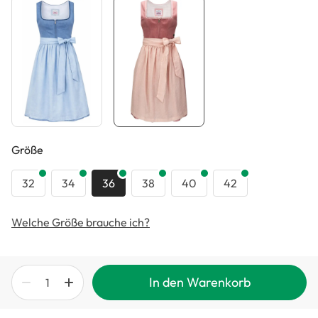
auswählen
Größe
32
34
36
38
40
42
Welche Größe brauche ich?
In den Warenkorb