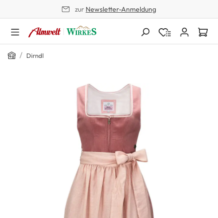
zur
Newsletter-Anmeldung
alt springen
Home
/
Dirndl
Bildergalerie überspringen