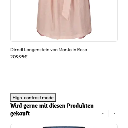
Dirndl Langenstein von MarJo in Rosa
Di
209,95€
20
High-contrast mode
Wird gerne mit diesen Produkten
gekauft