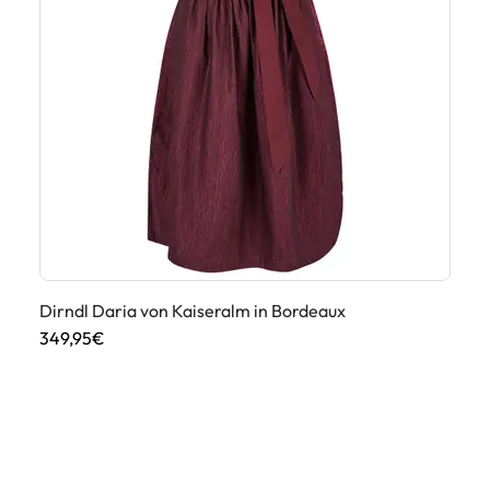
Dirndl Daria von Kaiseralm in Bordeaux
Di
349,95€
29