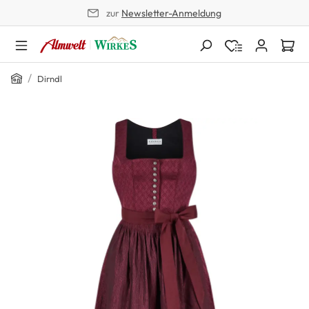
zur
Newsletter-Anmeldung
alt springen
Home
/
Dirndl
Bildergalerie überspringen