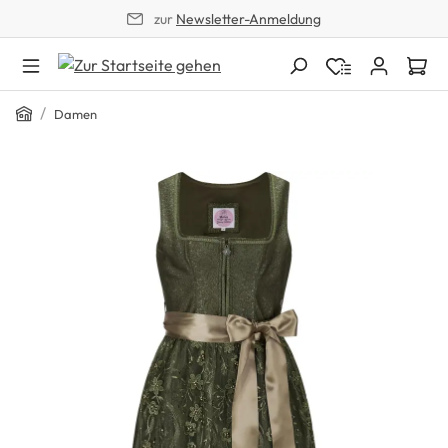
zur
Newsletter-Anmeldung
alt springen
Home
/
Damen
Bildergalerie überspringen