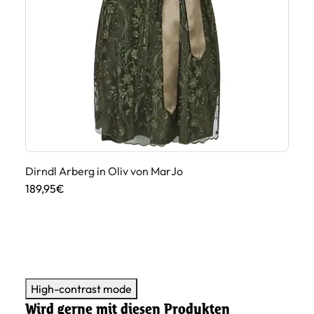
Dirndl Arberg in Oliv von MarJo
Di
189,95€
17
High-contrast mode
Wird gerne mit diesen Produkten