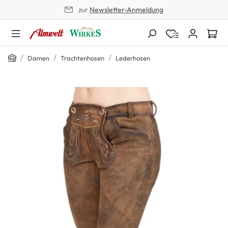
zur
Newsletter-Anmeldung
alt springen
Home
/
/
/
Damen
Trachtenhosen
Lederhosen
Bildergalerie überspringen