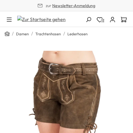
zur
Newsletter-Anmeldung
alt springen
Home
/
/
/
Damen
Trachtenhosen
Lederhosen
Bildergalerie überspringen