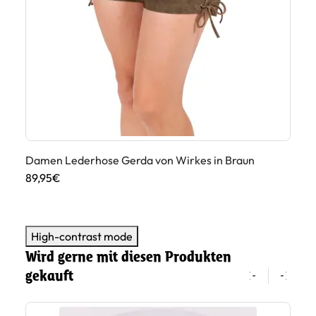
un
Damen Lederhose Gerda von Wirkes in Braun
Da
89,95€
11
High-contrast mode
Wird gerne mit diesen Produkten
gekauft