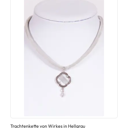
Trachtenkette von Wirkes in Hellgrau
Tr