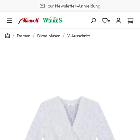
zur
Newsletter-Anmeldung
alt springen
Home
/
/
/
Damen
Dirndlblusen
V-Ausschnitt
Bildergalerie überspringen