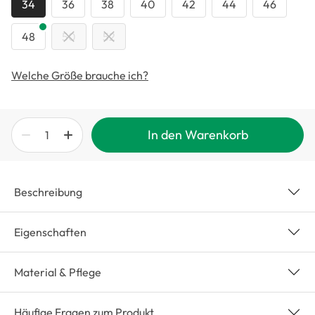
34
36
38
40
42
44
46
48
50
52
Welche Größe brauche ich?
In den Warenkorb
Beschreibung
Eigenschaften
Material & Pflege
Häufige Fragen zum Produkt