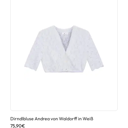
Dirndlbluse Andrea von Waldorff in Weiß
Di
75,90€
75