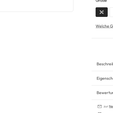
au
Größe
32
Welche G
Beschrei
Eigensch
Bewertu
zur
Ne