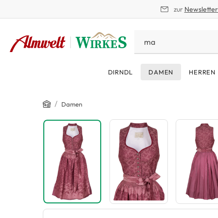
zur
Newslette
springen
Zur Hauptnavigation springen
DIRNDL
DAMEN
HERREN
Home
/
Damen
Bildergalerie überspringen