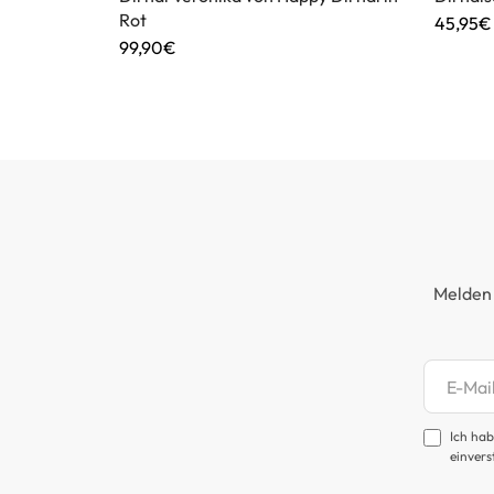
Rot
45,95€
99,90€
Melden 
Newsl
Ich hab
einvers