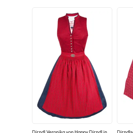
 in Hellgrau
Dirndl Veronika von Happy Dirndl in
Dirndls