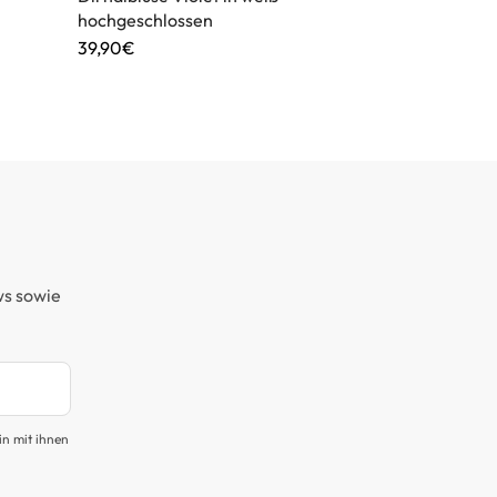
hochgeschlossen
Rot
39,90€
44,95€
ws sowie
in mit ihnen