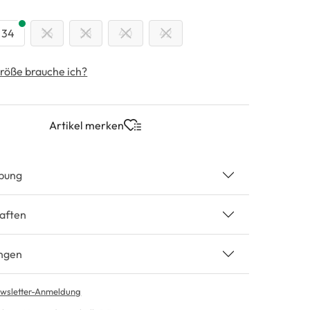
swählen
34
36
38
40
42
röße brauche ich?
Artikel merken
bung
aften
ngen
wsletter-Anmeldung