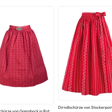
Dirndlschürze von Stockerpoin
chürze von Gamsbock in Rot