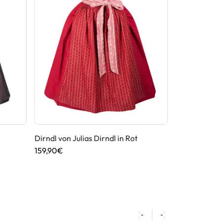
Dirndl von Julias Dirndl in Rot
Dirndl von G
159,90€
199,90€