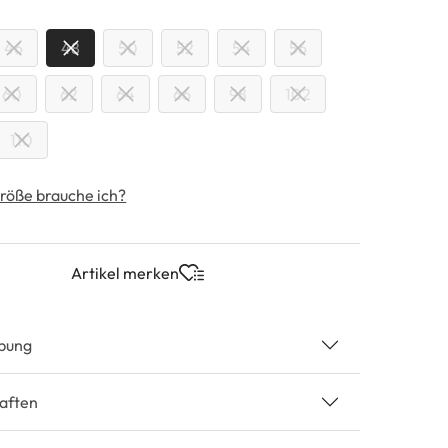
swählen
46
48
50
52
54
56
60
62
64
66
98
102
110
röße brauche ich?
Artikel merken
bung
aften