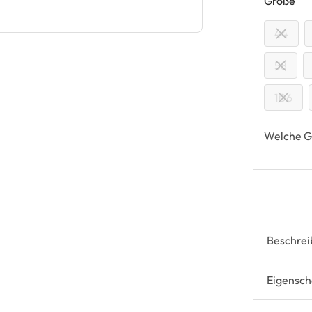
au
Größe
44
58
106
Welche G
Beschrei
Eigensch