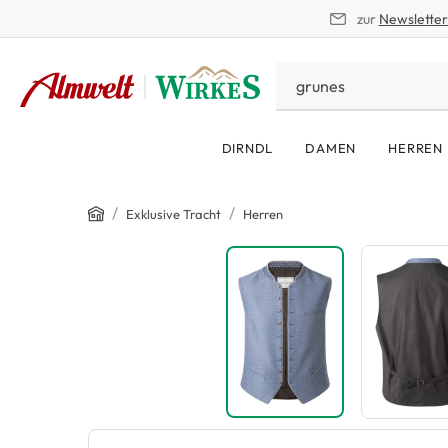
zur
Newslette
springen
Zur Hauptnavigation springen
DIRNDL
DAMEN
HERREN
Home
/
/
Exklusive Tracht
Herren
Bildergalerie überspringen