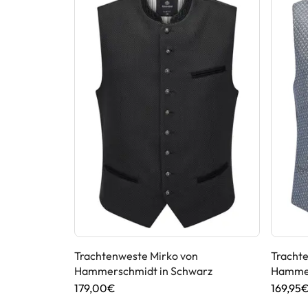
von
Trachtenweste Mirko von
Tracht
Hammerschmidt in Schwarz
Hammer
179,00€
169,95