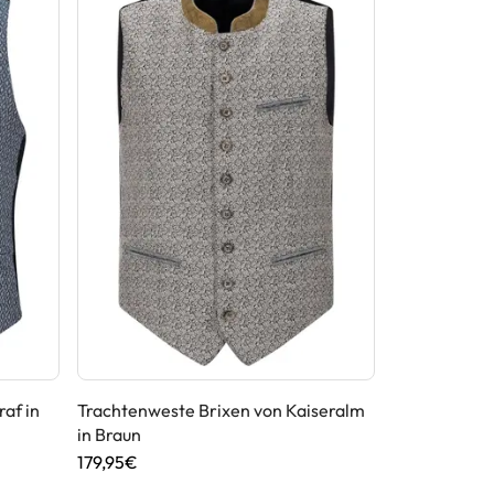
af in
Trachtenweste Brixen von Kaiseralm
Trachtenwes
in Braun
Hammerschmi
179,95€
149,95€