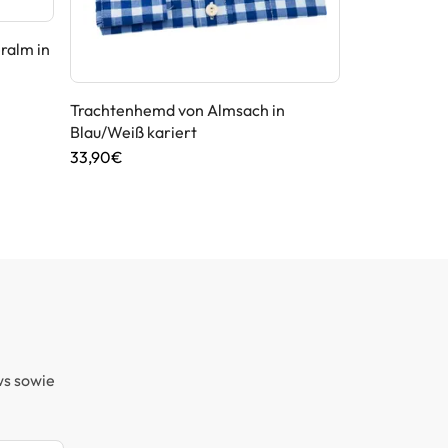
ralm in
Trachtenhemd von Almsach in
Trachten Str
Blau/Weiß kariert
Maddox in S
33,90€
99,90€
ws sowie