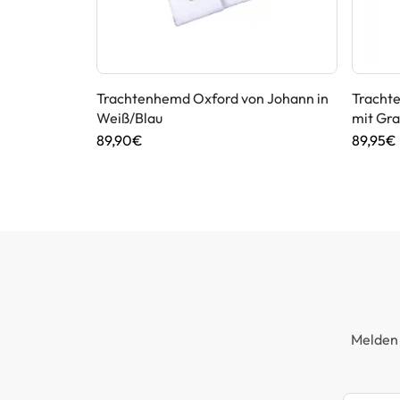
Trachtenhemd Oxford von Johann in
Tracht
Weiß/Blau
mit Gr
89,90€
89,95€
Melden 