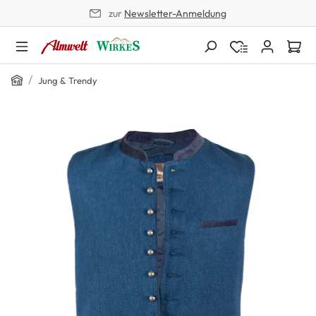
zur
Newsletter-Anmeldung
alt springen
Home
/
Jung & Trendy
Bildergalerie überspringen