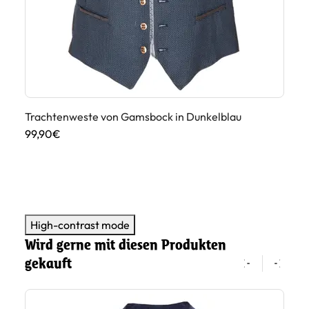
Trachtenweste von Gamsbock in Dunkelblau
99,90€
Tr
Du
10
High-contrast mode
Wird gerne mit diesen Produkten
gekauft