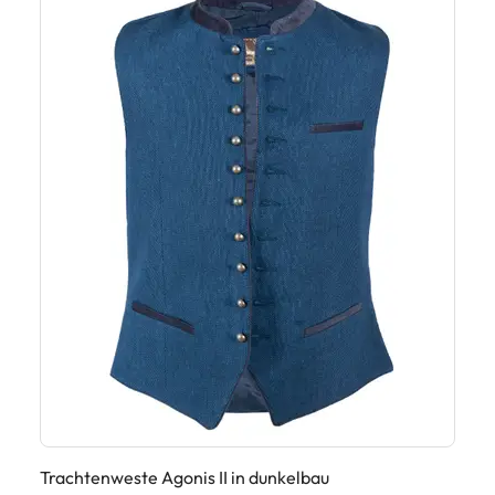
Trachtenweste Agonis II in dunkelbau
Tr