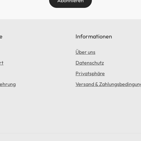
Abonnieren
eichen den festlichen Look. Damit
ich das Modell besonders für
en, die eine ruhige, stilvolle
kombination bevorzugen.
e
Informationen
Über uns
rt
Datenschutz
Privatsphäre
lehrung
Versand & Zahlungsbedingun