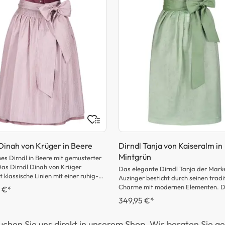
Dinah von Krüger in Beere
Dirndl Tanja von Kaiseralm in
Mintgrün
hes Dirndl in Beere mit gemusterter
as Dirndl Dinah von Krüger
Das elegante Dirndl Tanja der Mark
 klassische Linien mit einer ruhig-
Auzinger besticht durch seinen tradi
n Wirkung in Beere. Der
Charme mit modernen Elementen. 
 €*
chnitt und die gemusterte Schürze
mintgrüne Design verleiht dem Dirnd
349,95 €*
m Modell einen festlichen
frische und edle Ausstrahlung. Das 
, ohne aufdringlich zu wirken. Ideal
mit seinem femininen Herzausschnitt
 die Tracht stilvoll und zeitlos tragen
uchen Sie uns direkt in unserem Shop. Wir beraten Sie ge
das Dekolleté stilvoll in Szene und w