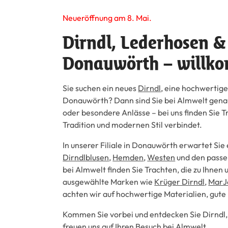
Neueröffnung am 8. Mai.
Dirndl, Lederhosen &
Donauwörth – willk
Sie suchen ein neues
Dirndl
, eine hochwertig
Donauwörth? Dann sind Sie bei Almwelt genau 
oder besondere Anlässe – bei uns finden Sie
Tradition und modernen Stil verbindet.
In unserer Filiale in Donauwörth erwartet Si
Dirndlblusen
,
Hemden
,
Westen
und den passe
bei Almwelt finden Sie Trachten, die zu Ihnen
ausgewählte Marken wie
Krüger Dirndl
,
MarJ
achten wir auf hochwertige Materialien, gute
Kommen Sie vorbei und entdecken Sie
Dirndl
freuen uns auf Ihren Besuch bei Almwelt.