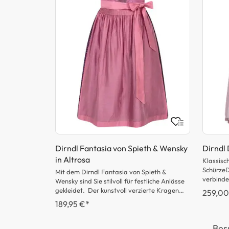
alm in Beige
Dirndl Fantasia von Spieth & Wensky
Dirndl 
in Altrosa
lm vereint
Klassisc
ernen Akzenten
SchürzeD
Mit dem Dirndl Fantasia von Spieth &
ür festliche
verbindet
Wensky sind Sie stilvoll für festliche Anlässe
e gehalten,
elegante
gekleidet. Der kunstvoll verzierte Kragen
259,00
ster, das eine
Herzauss
und der elegante Reißverschluss mit
189,95 €*
te Note
geben de
Herzanhänger setzen raffinierte Akzente,
 der
Charakter
während der Rock mit seinem stilvollen
aches An- und
für alle,
Bes
Muster beeindruckt. Abgerundet wird das