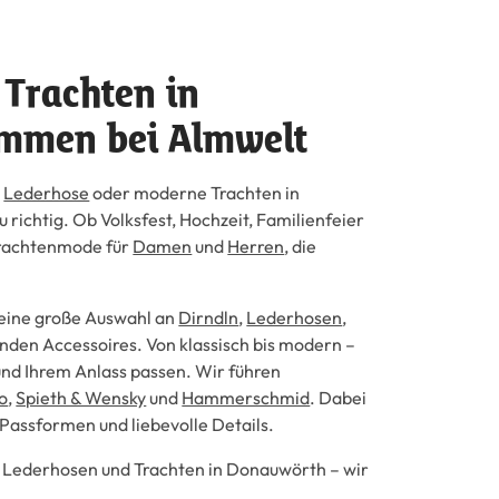
 Trachten in
ommen bei Almwelt
e
Lederhose
oder moderne Trachten in
richtig. Ob Volksfest, Hochzeit, Familienfeier
 Trachtenmode für
Damen
und
Herren
, die
e eine große Auswahl an
Dirndln
,
Lederhosen
,
nden Accessoires. Von klassisch bis modern –
 und Ihrem Anlass passen. Wir führen
o
,
Spieth & Wensky
und
Hammerschmid
. Dabei
 Passformen und liebevolle Details.
,
Lederhosen
und Trachten in Donauwörth – wir