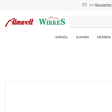
zur
Newslette
springen
Zur Hauptnavigation springen
DIRNDL
DAMEN
HERREN