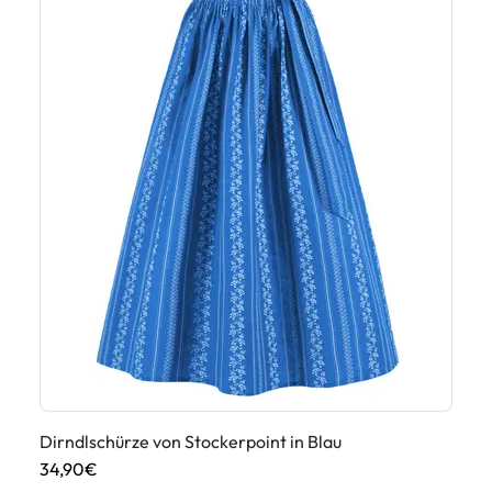
Dirndlschürze von Stockerpoint in Blau
au
Di
34,90€
59