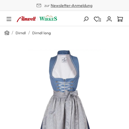
zur
Newsletter-Anmeldung
alt springen
Home
/
/
Dirndl
Dirndl lang
Bildergalerie überspringen