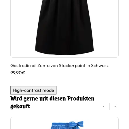
Gastrodirndl Zenta von Stockerpoint in Schwarz
Di
99,90€
17
High-contrast mode
Wird gerne mit diesen Produkten
gekauft