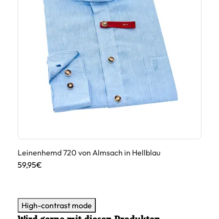
Leinenhemd 720 von Almsach in Hellblau
Le
59,95€
59
High-contrast mode