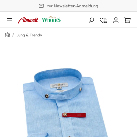
zur
Newsletter-Anmeldung
alt springen
Home
/
Jung & Trendy
Bildergalerie überspringen