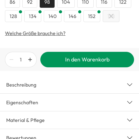
86
92
98
104
110
116
122
128
134
140
146
152
158
Welche Größe brauche ich?
In den Warenkorb
Beschreibung
Eigenschaften
Material & Pflege
Bewertungen