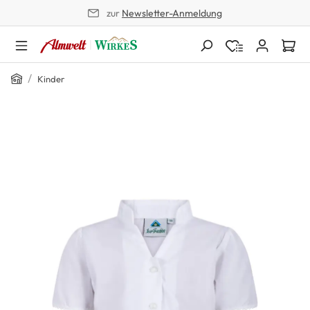
zur
Newsletter-Anmeldung
alt springen
Home
/
Kinder
Bildergalerie überspringen