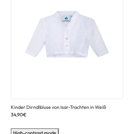
Kinder Dirndlbluse von Isar-Trachten in Weiß
Ki
34,90€
24
High-contrast mode