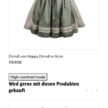
Dirndl von Happy Dirndl in Grün
Di
119,90€
18
High-contrast mode
Wird gerne mit diesen Produkten
gekauft