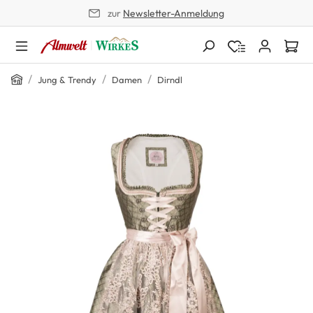
zur
Newsletter-Anmeldung
alt springen
Home
/
/
/
Jung & Trendy
Damen
Dirndl
Bildergalerie überspringen