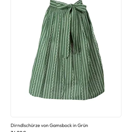
Dirndlschürze von Gamsbock in Grün
Di