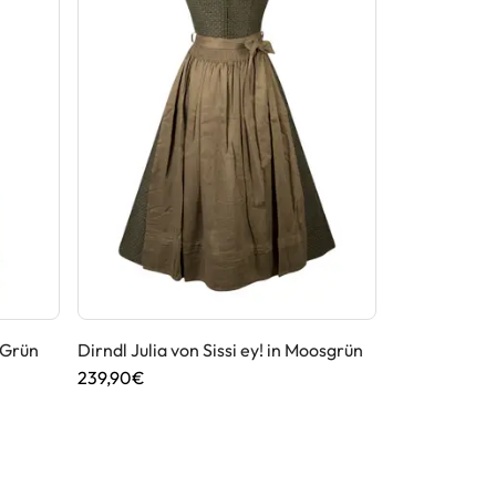
 Grün
Dirndl Julia von Sissi ey! in Moosgrün
Dirndl Bernd
239,90€
209,95€