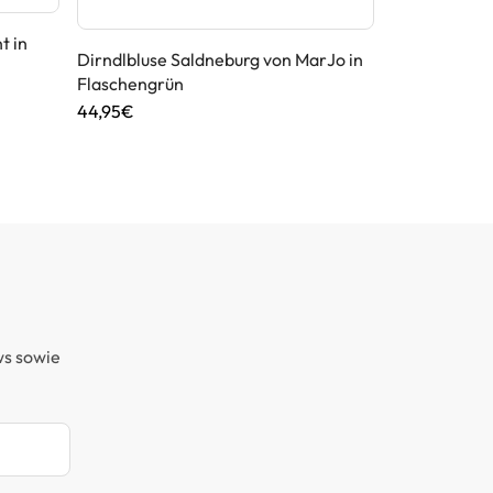
t in
Dirndlbluse Saldneburg von MarJo in
Dirndlschürz
Flaschengrün
Stockerpoint
44,95€
49,95€
ws sowie