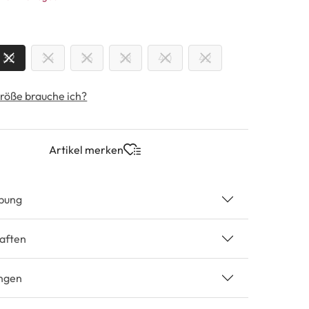
swählen
32
34
36
38
40
42
röße brauche ich?
Artikel merken
bung
aften
ngen