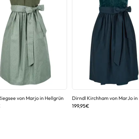
Riegsee von Marjo in Hellgrün
Dirndl Kirchham von MarJo in
€
199,95€