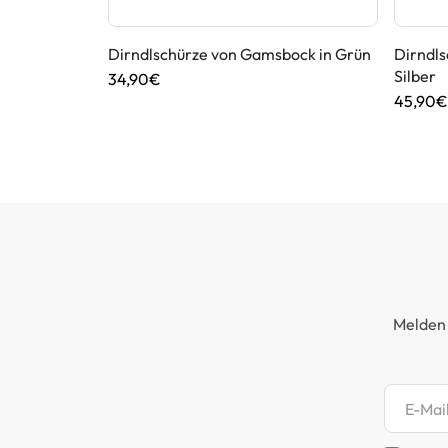
a von MarJo
Dirndlschürze von Gamsbock in Grün
Dirndls
Silber
34,90€
45,90€
Melden 
Newsl