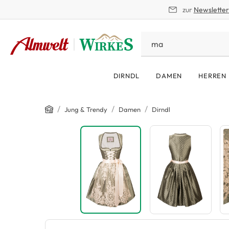
zur
Newslette
springen
Zur Hauptnavigation springen
DIRNDL
DAMEN
HERREN
Home
/
/
/
Jung & Trendy
Damen
Dirndl
Bildergalerie überspringen