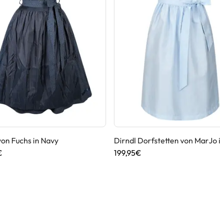
von Fuchs in Navy
Dirndl Dorfstetten von MarJo 
€
199,95€