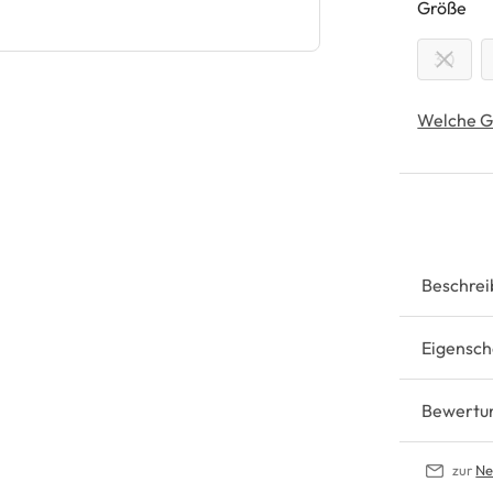
au
Größe
30
Welche G
Beschrei
Eigensch
Bewertu
zur
Ne