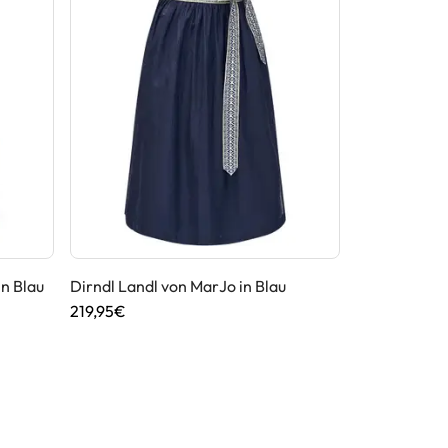
in Blau
Dirndl Landl von MarJo in Blau
Dirndl Hochw
219,95€
209,95€