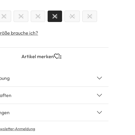
swählen
32
34
36
38
40
42
röße brauche ich?
Artikel merken
bung
aften
ngen
wsletter-Anmeldung