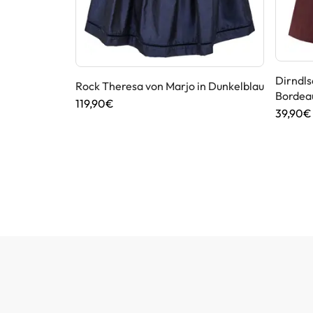
Dirndls
Rock Theresa von Marjo in Dunkelblau
Bordea
119,90€
39,90€
a von MarJo