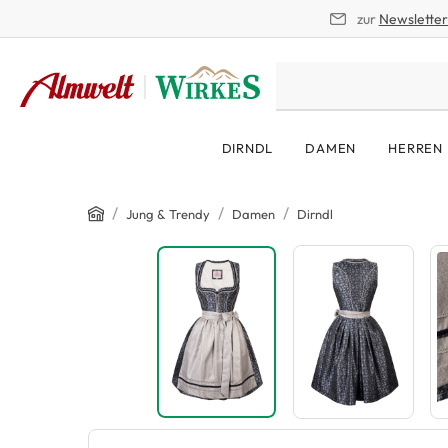
zur
Newslette
springen
Zur Hauptnavigation springen
DIRNDL
DAMEN
HERREN
Home
/
/
/
Jung & Trendy
Damen
Dirndl
Bildergalerie überspringen