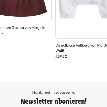
chürze Davina von Marjo in
ux
Dirndlbluse Vellburg von MarJo
Weiß
59,95€
Nichts mehr verpassen &
Newsletter abonieren!