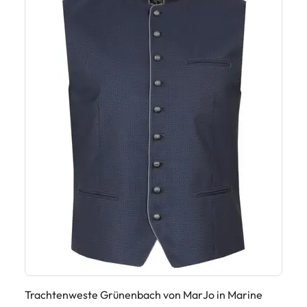
Tr
45
Trachtenweste Grünenbach von MarJo in Marine