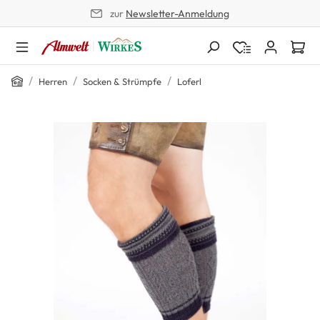
zur
Newsletter-Anmeldung
alt springen
Home
/
/
/
Herren
Socken & Strümpfe
Loferl
Bildergalerie überspringen