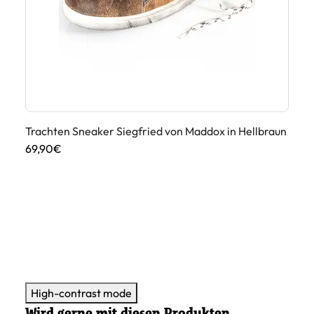
Trachten Sneaker Siegfried von Maddox in Hellbraun
Tr
69,90€
79
High-contrast mode
Wird gerne mit diesen Produkten