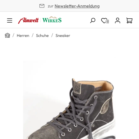
zur
Newsletter-Anmeldung
alt springen
Home
/
/
/
Herren
Schuhe
Sneaker
Bildergalerie überspringen