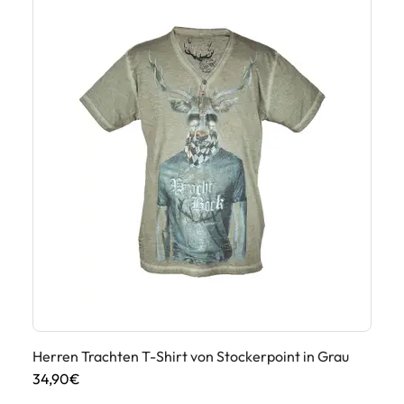
it
Herren Trachten T-Shirt von Stockerpoint in Grau
Tr
34,90€
59