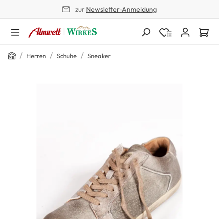
zur
Newsletter-Anmeldung
alt springen
Home
/
/
/
Herren
Schuhe
Sneaker
Bildergalerie überspringen