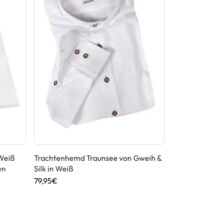
Weiß
Trachtenhemd Traunsee von Gweih &
Trachtenhem
en
Silk in Weiß
Weiß mit Gr
79,95€
59,90€