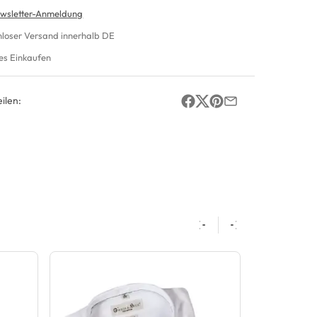
wsletter-Anmeldung
nloser Versand innerhalb DE
es Einkaufen
ilen: