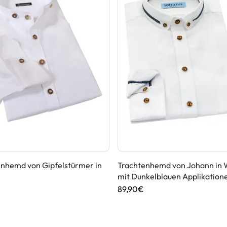
enhemd von Gipfelstürmer in
Trachtenhemd von Johann in 
mit Dunkelblauen Applikation
89,90€