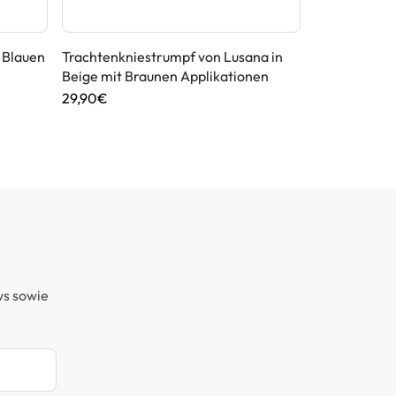
t Blauen
Trachtenkniestrumpf von Lusana in
Trachtensock
Beige mit Braunen Applikationen
mit Dunkelb
29,90€
19,90€
ws sowie