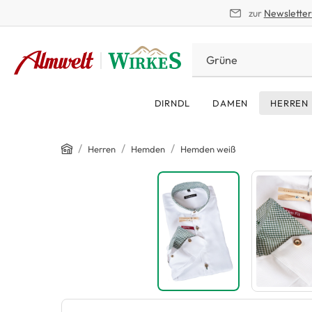
zur
Newslette
springen
Zur Hauptnavigation springen
DIRNDL
DAMEN
HERREN
Home
/
/
/
Herren
Hemden
Hemden weiß
Bildergalerie überspringen