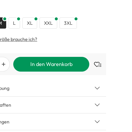
swählen
M
L
XL
XXL
3XL
röße brauche ich?
In den Warenkorb
bung
aften
ngen