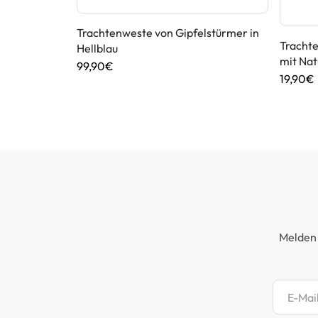
Trachtenweste von Gipfelstürmer in
 Lusana in
Trachte
Hellblau
Applikationen
mit Nat
99,90€
19,90€
Melden 
Newsl