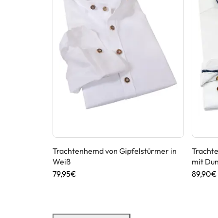
n Johann in
Trachtenhemd von Gipfelstürmer in
Tracht
Weiß
mit Dun
79,95€
89,90€