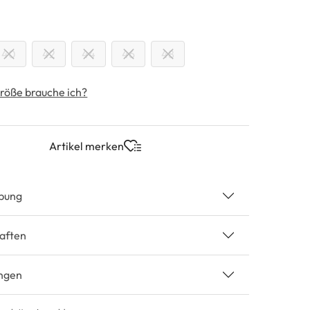
swählen
40
42
44
46
48
röße brauche ich?
Artikel merken
bung
aften
ngen