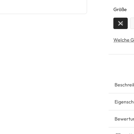
au
Größe
38
Welche G
Beschrei
Eigensch
Bewertu