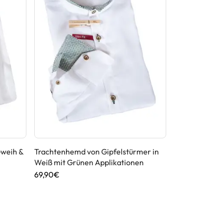
Gweih &
Trachtenhemd von Gipfelstürmer in
Trachtenhem
Weiß mit Grünen Applikationen
mit Grauen Z
69,90€
89,95€