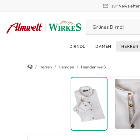
zur
Newslette
springen
Zur Hauptnavigation springen
DIRNDL
DAMEN
HERREN
Home
/
/
/
Herren
Hemden
Hemden weiß
Bildergalerie überspringen