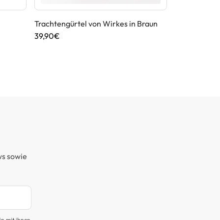
Trachtengürtel von Wirkes in Braun
Trachten Sne
Maddox in He
39,90€
69,90€
ws sowie
in mit ihnen