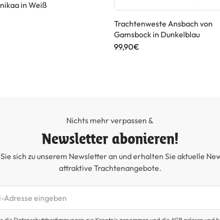
nikaa in Weiß
Trachtenweste Ansbach von
Gamsbock in Dunkelblau
99,90€
Nichts mehr verpassen &
Newsletter abonieren!
Sie sich zu unserem Newsletter an und erhalten Sie aktuelle Ne
attraktive Trachtenangebote.
etter abonnieren
e die
Datenschutzbestimmungen
zur Kenntnis genommen und die
AGB
gelesen und b