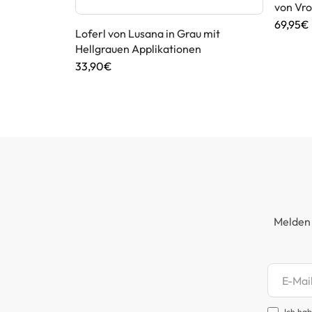
von Vro
69,95€
n Maddox in
Loferl von Lusana in Grau mit
Hellgrauen Applikationen
33,90€
Melden 
Newsl
Ich hab