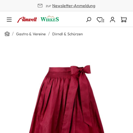
zur
Newsletter-Anmeldung
alt springen
Home
/
/
Gastro & Vereine
Dirndl & Schürzen
Bildergalerie überspringen