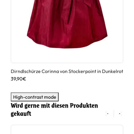
Dirndlschürze Corinna von Stockerpoint in Dunkelrot
Di
39,90€
39
High-contrast mode
Wird gerne mit diesen Produkten
gekauft