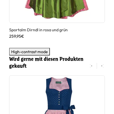
Sportalm Dirndl in rosa und grün
Di
259,95€
33
High-contrast mode
Wird gerne mit diesen Produkten
gekauft