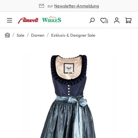
zur
Newsletter-Anmeldung
alt springen
Home
/
/
/
Sale
Damen
Exklusiv & Designer Sale
Bildergalerie überspringen