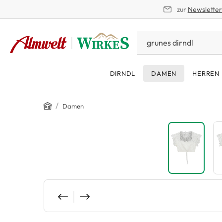
zur
Newslette
springen
Zur Hauptnavigation springen
DIRNDL
DAMEN
HERREN
Home
/
Damen
Bildergalerie überspringen