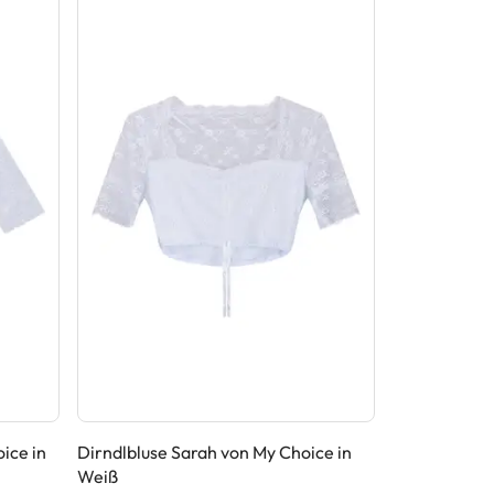
ice in
Dirndlbluse Sarah von My Choice in
Dirndlbluse 
Weiß
Weiß