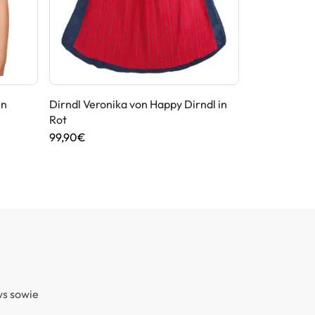
in
Dirndl Veronika von Happy Dirndl in
Dirndl Fances
Rot
119,95€
99,90€
ws sowie