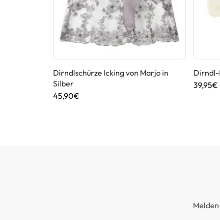
Rot/Rosa
Dirndlschürze Icking von Marjo in
Dirndl-
Silber
39,95€
45,90€
Melden 