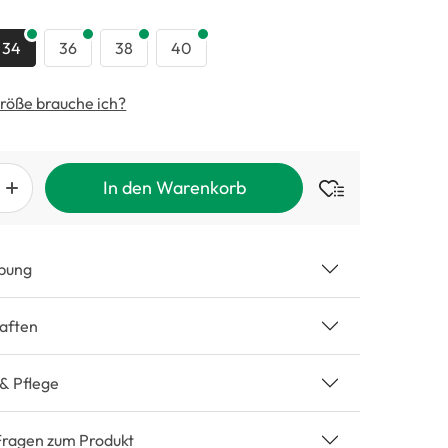
swählen
34
36
38
40
röße brauche ich?
In den Warenkorb
bung
aften
 & Pflege
Fragen zum Produkt