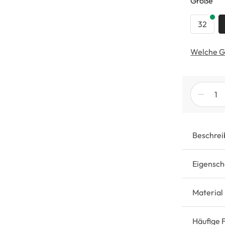
au
Größe
32
Welche G
Beschrei
Eigensch
Material
Häufige 