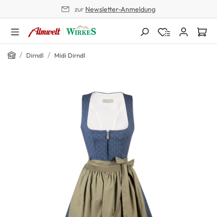
zur
Newsletter-Anmeldung
alt springen
Home
/
/
Dirndl
Midi Dirndl
Bildergalerie überspringen