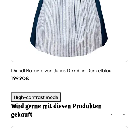
Dirndl Rafaela von Julias Dirndl in Dunkelblau
Di
199,90€
22
High-contrast mode
Wird gerne mit diesen Produkten
gekauft