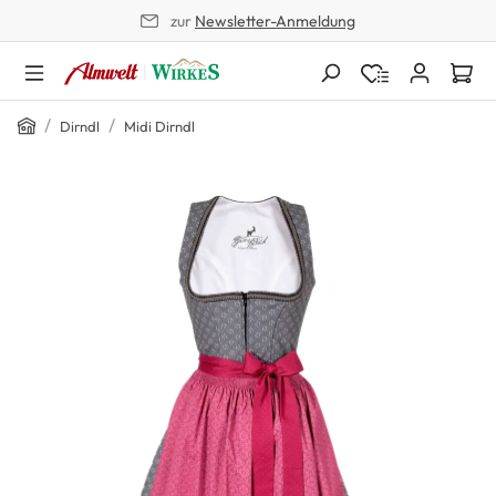
zur
Newsletter-Anmeldung
alt springen
Home
/
/
Dirndl
Midi Dirndl
Bildergalerie überspringen