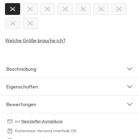
34
36
38
40
42
44
46
48
50
Welche Größe brauche ich?
Beschreibung
Eigenschaften
Bewertungen
zur
Newsletter-Anmeldung
Kostenloser Versand innerhalb DE