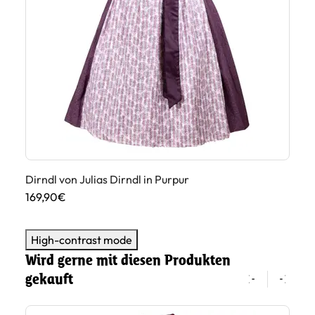
Dirndl von Julias Dirndl in Purpur
Di
169,90€
18
High-contrast mode
Wird gerne mit diesen Produkten
gekauft