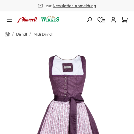
zur
Newsletter-Anmeldung
alt springen
Home
/
/
Dirndl
Midi Dirndl
Bildergalerie überspringen