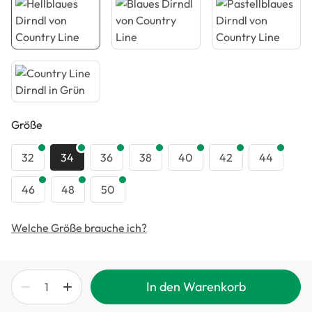
auswählen
Größe
32
34
36
38
40
42
44
46
48
50
Welche Größe brauche ich?
In den Warenkorb