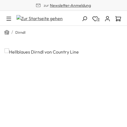
zur
Newsletter-Anmeldung
alt springen
Home
/
Dirndl
Bildergalerie überspringen