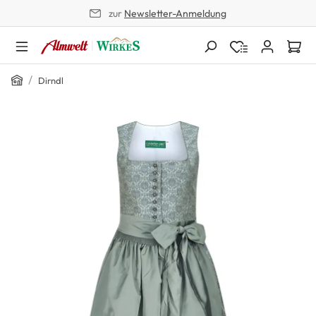
zur
Newsletter-Anmeldung
alt springen
Home
/
Dirndl
Bildergalerie überspringen