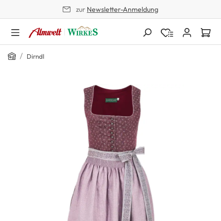
zur
Newsletter-Anmeldung
alt springen
Home
/
Dirndl
Bildergalerie überspringen