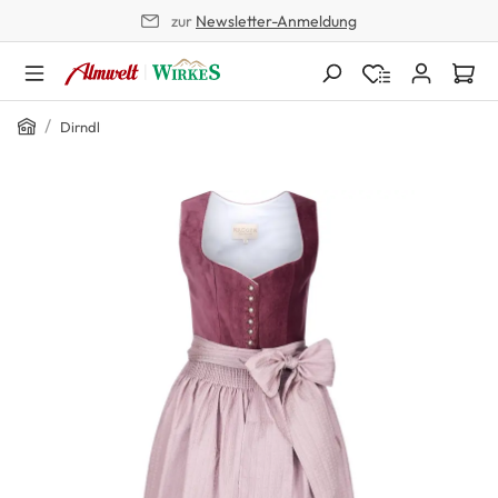
zur
Newsletter-Anmeldung
alt springen
Home
/
Dirndl
Bildergalerie überspringen