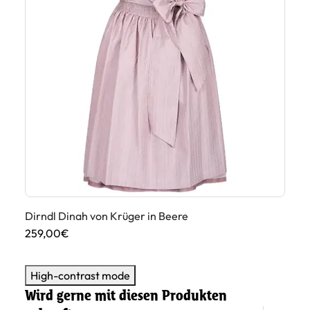
Dirndl Dinah von Krüger in Beere
Di
259,00€
24
High-contrast mode
Wird gerne mit diesen Produkten