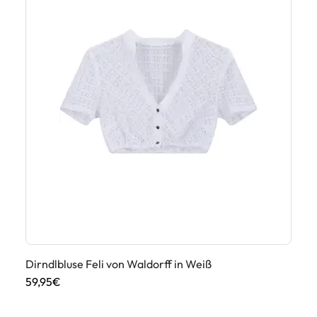
Dirndlbluse Feli von Waldorff in Weiß
Di
59,95€
79