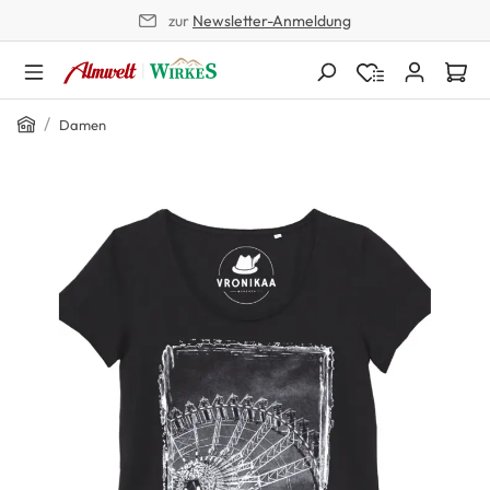
zur
Newsletter-Anmeldung
alt springen
Home
/
Damen
Bildergalerie überspringen