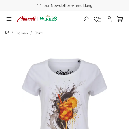
zur
Newsletter-Anmeldung
alt springen
Home
/
/
Damen
Shirts
Bildergalerie überspringen