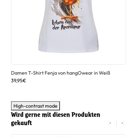
ige
Damen T-Shirt Fenja von hangOwear in Weiß
Da
39,95€
39
High-contrast mode
Wird gerne mit diesen Produkten
gekauft